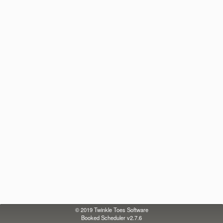
© 2019
Twinkle Toes Software
Booked Scheduler v2.7.6