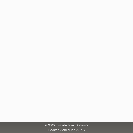
© 2019
Twinkle Toes Software
Booked Scheduler v2.7.6