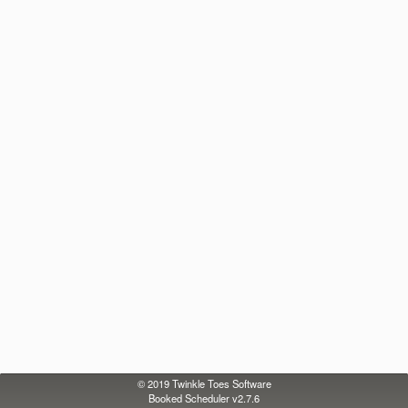
© 2019
Twinkle Toes Software
Booked Scheduler v2.7.6