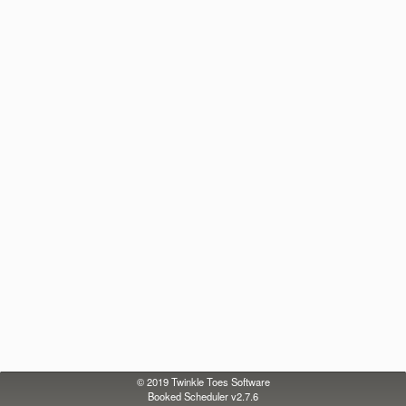
© 2019
Twinkle Toes Software
Booked Scheduler v2.7.6