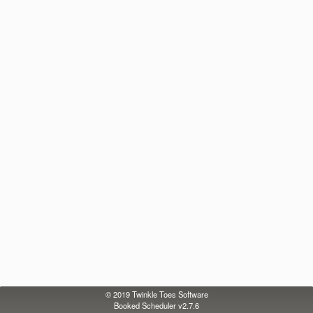
© 2019
Twinkle Toes Software
Booked Scheduler v2.7.6