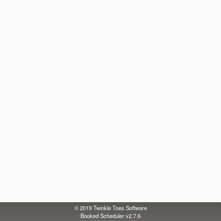
© 2019
Twinkle Toes Software
Booked Scheduler v2.7.6