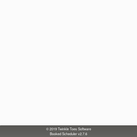
© 2019
Twinkle Toes Software
Booked Scheduler v2.7.6