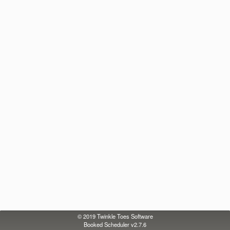
© 2019
Twinkle Toes Software
Booked Scheduler v2.7.6