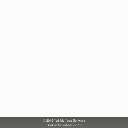
© 2019
Twinkle Toes Software
Booked Scheduler v2.7.6