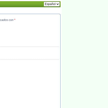
arcados con
*