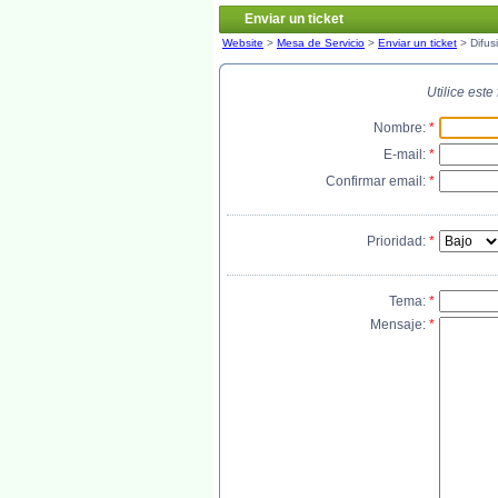
Enviar un ticket
Website
>
Mesa de Servicio
>
Enviar un ticket
> Difus
Utilice est
Nombre:
*
E-mail:
*
Confirmar email:
*
Prioridad:
*
Tema:
*
Mensaje:
*