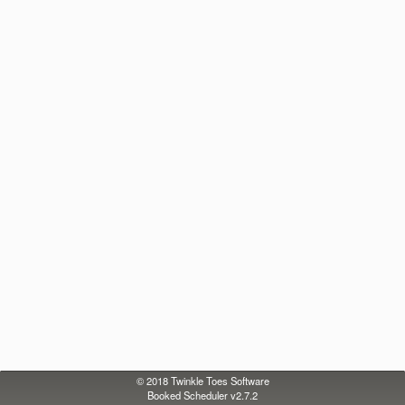
© 2018
Twinkle Toes Software
Booked Scheduler v2.7.2