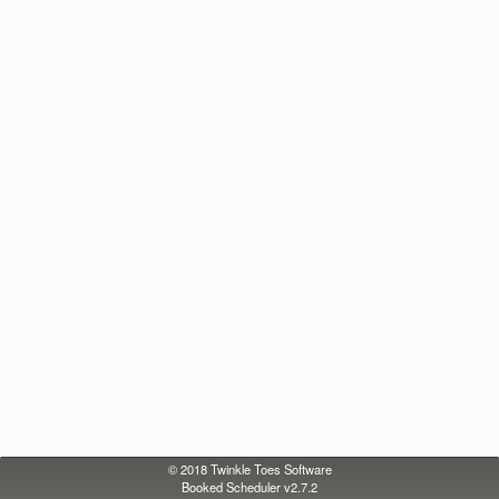
© 2018
Twinkle Toes Software
Booked Scheduler v2.7.2