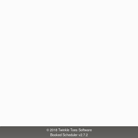
© 2018
Twinkle Toes Software
Booked Scheduler v2.7.2