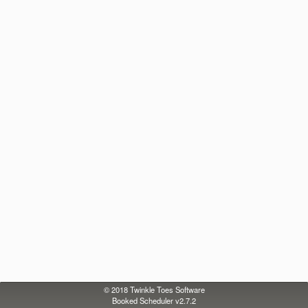
© 2018
Twinkle Toes Software
Booked Scheduler v2.7.2