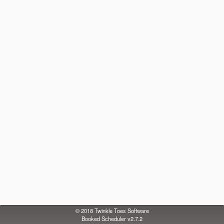
© 2018
Twinkle Toes Software
Booked Scheduler v2.7.2