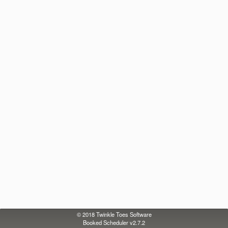
© 2018
Twinkle Toes Software
Booked Scheduler v2.7.2