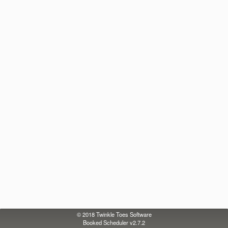
© 2018
Twinkle Toes Software
Booked Scheduler v2.7.2