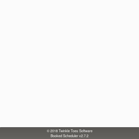
© 2018
Twinkle Toes Software
Booked Scheduler v2.7.2