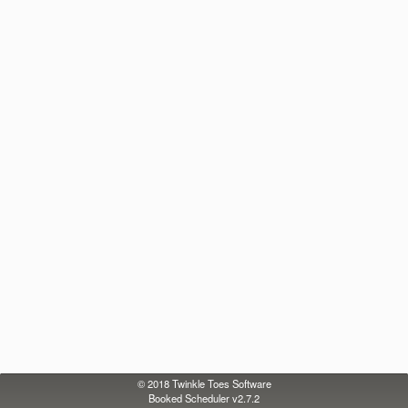
© 2018
Twinkle Toes Software
Booked Scheduler v2.7.2