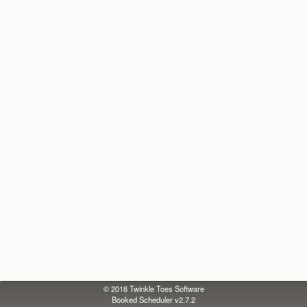
© 2018
Twinkle Toes Software
Booked Scheduler v2.7.2