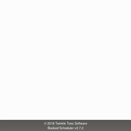
© 2018
Twinkle Toes Software
Booked Scheduler v2.7.2