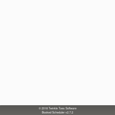
© 2018
Twinkle Toes Software
Booked Scheduler v2.7.2