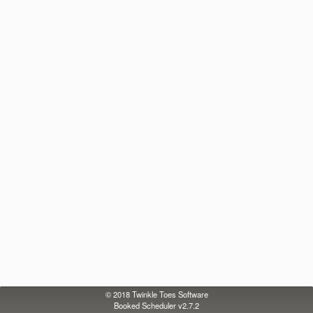
© 2018
Twinkle Toes Software
Booked Scheduler v2.7.2