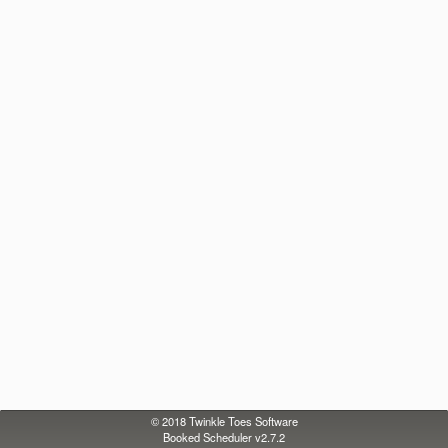
© 2018
Twinkle Toes Software
Booked Scheduler v2.7.2