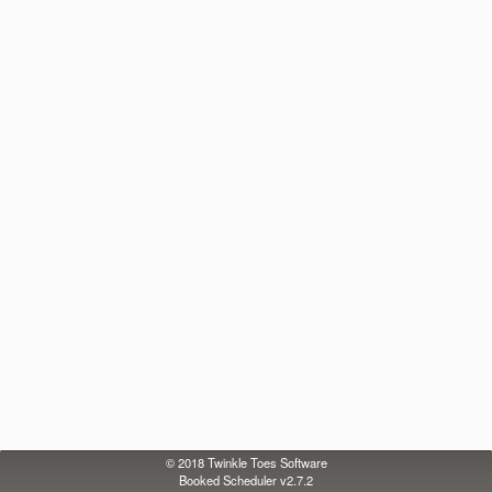
© 2018
Twinkle Toes Software
Booked Scheduler v2.7.2