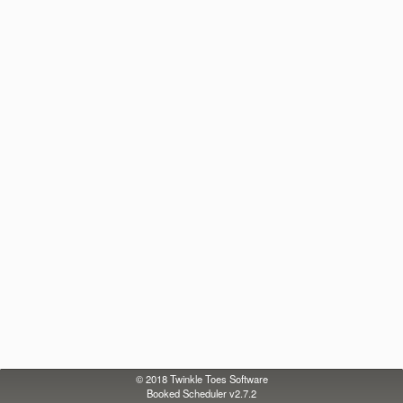
© 2018
Twinkle Toes Software
Booked Scheduler v2.7.2