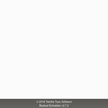
© 2018
Twinkle Toes Software
Booked Scheduler v2.7.2