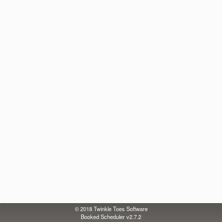
© 2018
Twinkle Toes Software
Booked Scheduler v2.7.2