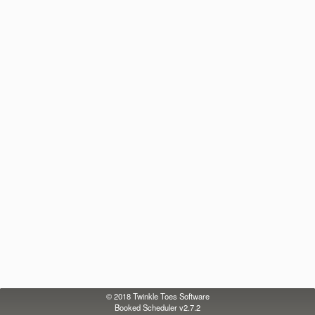
© 2018
Twinkle Toes Software
Booked Scheduler v2.7.2