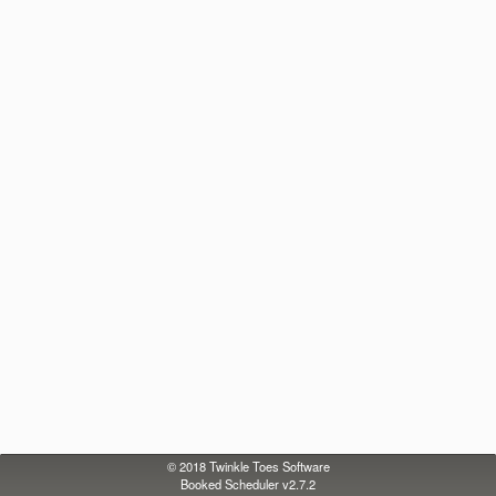
© 2018
Twinkle Toes Software
Booked Scheduler v2.7.2